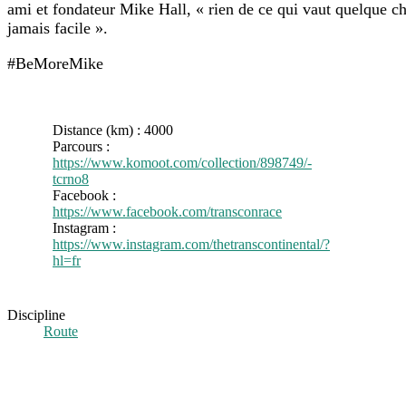
ami et fondateur Mike Hall, « rien de ce qui vaut quelque ch
jamais facile ».
#BeMoreMike
Distance (km) :
4000
Parcours :
https://www.komoot.com/collection/898749/-
tcrno8
Facebook :
https://www.facebook.com/transconrace
Instagram :
https://www.instagram.com/thetranscontinental/?
hl=fr
Route