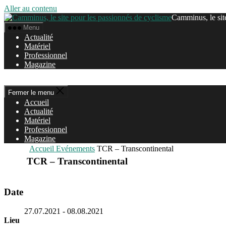
Aller au contenu
Camminus, le sit
Menu
Actualité
Matériel
Professionnel
Magazine
Fermer le menu
Accueil
Actualité
Matériel
Professionnel
Magazine
Accueil
Evénements
TCR – Transcontinental
TCR – Transcontinental
Date
27.07.2021
- 08.08.2021