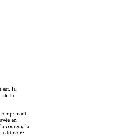
 est, la
t de la
 comprenant,
pavée en
du coureur, la
a dit notre