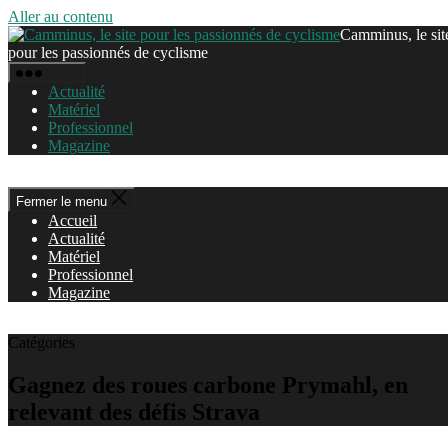
Aller au contenu
Camminus, le sit
pour les passionnés de cyclisme
Menu
Actualité
Matériel
Professionnel
Magazine
Fermer le menu
Accueil
Actualité
Matériel
Professionnel
Magazine
Catégories
Gagnez des roues carbone Prymahl, en
relevant des défis Strava