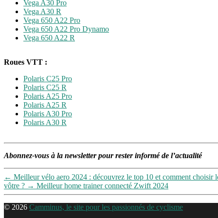
Vega A30 Pro
Vega A30 R
Vega 650 A22 Pro
Vega 650 A22 Pro Dynamo
Vega 650 A22 R
Roues VTT :
Polaris C25 Pro
Polaris C25 R
Polaris A25 Pro
Polaris A25 R
Polaris A30 Pro
Polaris A30 R
Abonnez-vous à la newsletter pour rester informé de l’actualité
←
Meilleur vélo aero 2024 : découvrez le top 10 et comment choisir l
vôtre ?
→
Meilleur home trainer connecté Zwift 2024
© 2026
Camminus, le site pour les passionnés de cyclisme