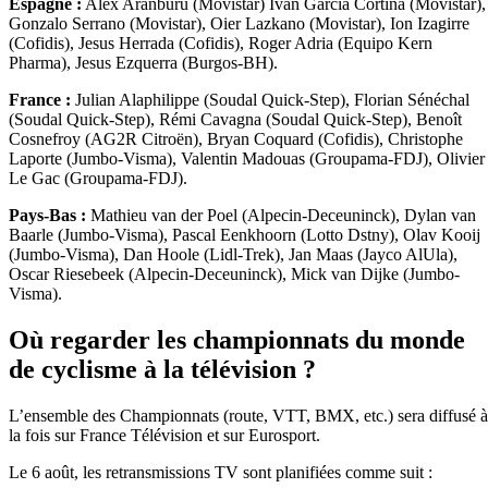
Espagne :
Alex Aranburu (Movistar) Ivan Garcia Cortina (Movistar),
Gonzalo Serrano (Movistar), Oier Lazkano (Movistar), Ion Izagirre
(Cofidis), Jesus Herrada (Cofidis), Roger Adria (Equipo Kern
Pharma), Jesus Ezquerra (Burgos-BH).
France :
Julian Alaphilippe (Soudal Quick-Step), Florian Sénéchal
(Soudal Quick-Step), Rémi Cavagna (Soudal Quick-Step), Benoît
Cosnefroy (AG2R Citroën), Bryan Coquard (Cofidis), Christophe
Laporte (Jumbo-Visma), Valentin Madouas (Groupama-FDJ), Olivier
Le Gac (Groupama-FDJ).
Pays-Bas :
Mathieu van der Poel (Alpecin-Deceuninck), Dylan van
Baarle (Jumbo-Visma), Pascal Eenkhoorn (Lotto Dstny), Olav Kooij
(Jumbo-Visma), Dan Hoole (Lidl-Trek), Jan Maas (Jayco AlUla),
Oscar Riesebeek (Alpecin-Deceuninck), Mick van Dijke (Jumbo-
Visma).
Où regarder les championnats du monde
de cyclisme à la télévision ?
L’ensemble des Championnats (route, VTT, BMX, etc.) sera diffusé à
la fois sur France Télévision et sur Eurosport.
Le 6 août, les retransmissions TV sont planifiées comme suit :