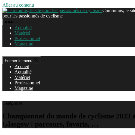
Aller au contenu
Camminus, le sit
pour les passionnés de cyclisme
Menu
Actualité
Matériel
Professionnel
Magazine
Fermer le menu
Accueil
Actualité
Matériel
Professionnel
Magazine
Catégories
Championnat du monde de cyclisme 2023 
Glasgow : parcours, favoris, …