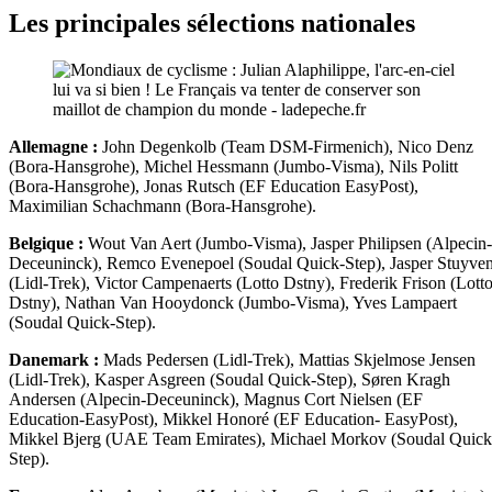
Les principales sélections nationales
Allemagne :
John Degenkolb (Team DSM-Firmenich), Nico Denz
(Bora-Hansgrohe), Michel Hessmann (Jumbo-Visma), Nils Politt
(Bora-Hansgrohe), Jonas Rutsch (EF Education EasyPost),
Maximilian Schachmann (Bora-Hansgrohe).
Belgique :
Wout Van Aert (Jumbo-Visma), Jasper Philipsen (Alpecin-
Deceuninck), Remco Evenepoel (Soudal Quick-Step), Jasper Stuyve
(Lidl-Trek), Victor Campenaerts (Lotto Dstny), Frederik Frison (Lotto
Dstny), Nathan Van Hooydonck (Jumbo-Visma), Yves Lampaert
(Soudal Quick-Step).
Danemark :
Mads Pedersen (Lidl-Trek), Mattias Skjelmose Jensen
(Lidl-Trek), Kasper Asgreen (Soudal Quick-Step), Søren Kragh
Andersen (Alpecin-Deceuninck), Magnus Cort Nielsen (EF
Education-EasyPost), Mikkel Honoré (EF Education- EasyPost),
Mikkel Bjerg (UAE Team Emirates), Michael Morkov (Soudal Quick
Step).