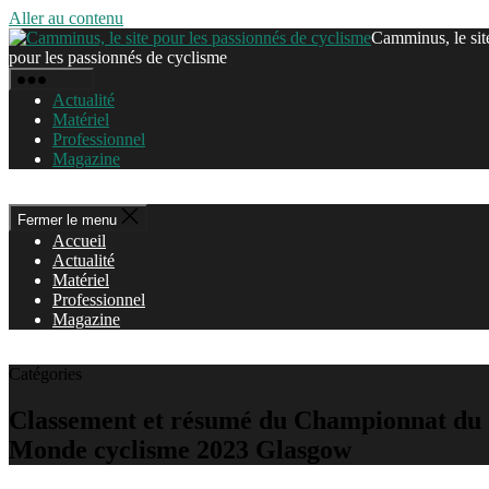
Aller au contenu
Camminus, le sit
pour les passionnés de cyclisme
Menu
Actualité
Matériel
Professionnel
Magazine
Fermer le menu
Accueil
Actualité
Matériel
Professionnel
Magazine
Catégories
Classement et résumé du Championnat du
Monde cyclisme 2023 Glasgow