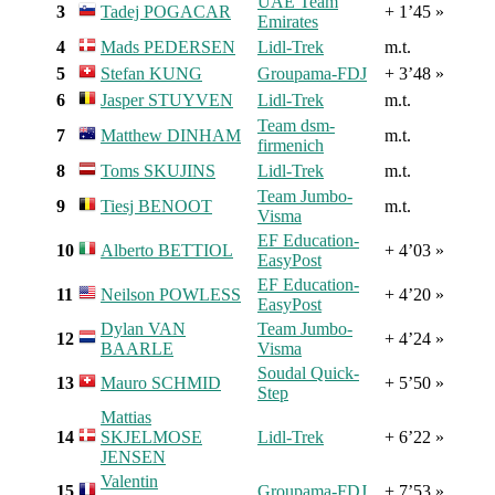
UAE Team
3
Tadej POGACAR
+ 1’45 »
Emirates
4
Mads PEDERSEN
Lidl-Trek
m.t.
5
Stefan KUNG
Groupama-FDJ
+ 3’48 »
6
Jasper STUYVEN
Lidl-Trek
m.t.
Team dsm-
7
Matthew DINHAM
m.t.
firmenich
8
Toms SKUJINS
Lidl-Trek
m.t.
Team Jumbo-
9
Tiesj BENOOT
m.t.
Visma
EF Education-
10
Alberto BETTIOL
+ 4’03 »
EasyPost
EF Education-
11
Neilson POWLESS
+ 4’20 »
EasyPost
Dylan VAN
Team Jumbo-
12
+ 4’24 »
BAARLE
Visma
Soudal Quick-
13
Mauro SCHMID
+ 5’50 »
Step
Mattias
14
SKJELMOSE
Lidl-Trek
+ 6’22 »
JENSEN
Valentin
15
Groupama-FDJ
+ 7’53 »