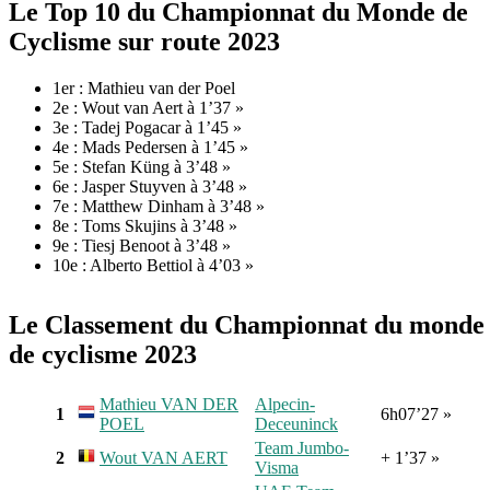
Le Top 10 du Championnat du Monde de
Cyclisme sur route 2023
1er : Mathieu van der Poel
2e : Wout van Aert à 1’37 »
3e : Tadej Pogacar à 1’45 »
4e : Mads Pedersen à 1’45 »
5e : Stefan Küng à 3’48 »
6e : Jasper Stuyven à 3’48 »
7e : Matthew Dinham à 3’48 »
8e : Toms Skujins à 3’48 »
9e : Tiesj Benoot à 3’48 »
10e : Alberto Bettiol à 4’03 »
Le Classement du Championnat du monde
de cyclisme 2023
Mathieu VAN DER
Alpecin-
1
6h07’27 »
POEL
Deceuninck
Team Jumbo-
2
Wout VAN AERT
+ 1’37 »
Visma