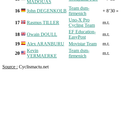
MADOUAS
Team dsm-
16
John DEGENKOLB
+ 8’30 »
firmenich
Uno-X Pro
17
Rasmus TILLER
m.t.
Cycling Team
EF Education-
18
Owain DOULL
m.t.
EasyPost
19
Alex ARANBURU
Movistar Team
m.t.
Kevin
Team dsm-
20
m.t.
VERMAERKE
firmenich
Source :
Cyclismactu.net