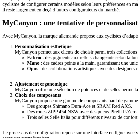
cyclisme de configurer certains modèles selon leurs préférences en m
il reste largement en deçà d’autres configurateurs du marché.
MyCanyon : une tentative de personnalisa
Avec MyCanyon, la marque allemande propose aux cyclistes d’adapter l
Personnalisation esthétique
MyCanyon permet aux clients de choisir parmi trois collections d
Fabrio
: des pigments aux reflets changeants selon la lum
Mano
: des cadres peints à la main, garantissant une unici
Opus
: des collaborations artistiques avec des designers
Ajustement ergonomique
MyCanyon offre une sélection de potences et de selles permettant
Choix des composants
MyCanyon propose une gamme de composants haut de gamme i
Des groupes Shimano Dura-Ace et SRAM Red AXS.
Des roues ZIPP 454 NSW avec des pneus Pirelli P-Ze
Trois selles Selle Italia pour différents niveaux de confor
Le processus de configuration repose sur une interface en ligne avec v