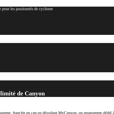
e pour les passionnés de cyclisme
 limité de Canyon
mme, franchit un cap en dévoilant MyCanyon, un programme dédié à la