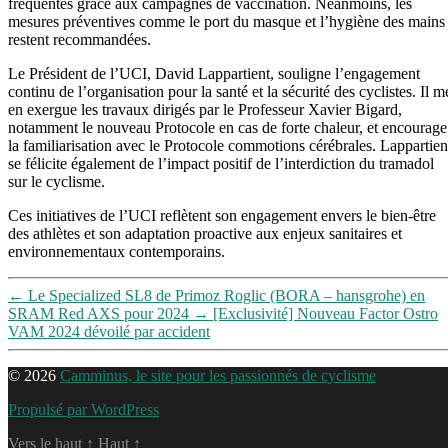
fréquentes grâce aux campagnes de vaccination. Néanmoins, les
mesures préventives comme le port du masque et l’hygiène des mains
restent recommandées.
Le Président de l’UCI, David Lappartient, souligne l’engagement
continu de l’organisation pour la santé et la sécurité des cyclistes. Il m
en exergue les travaux dirigés par le Professeur Xavier Bigard,
notamment le nouveau Protocole en cas de forte chaleur, et encourage
la familiarisation avec le Protocole commotions cérébrales. Lappartien
se félicite également de l’impact positif de l’interdiction du tramadol
sur le cyclisme.
Ces initiatives de l’UCI reflètent son engagement envers le bien-être
des athlètes et son adaptation proactive aux enjeux sanitaires et
environnementaux contemporains.
←
Le Specialized SL8 de Primoz Roglic (BORA – hansgrohe) en
SRAM Red AXS pour 2024
→
[Exclusivité] Nouveau Factor Ostro
VAM 2024 dévoilé par accident
© 2026
Camminus, le site pour les passionnés de cyclisme
Propulsé par WordPress
Vers le haut
↑
Haut
↑