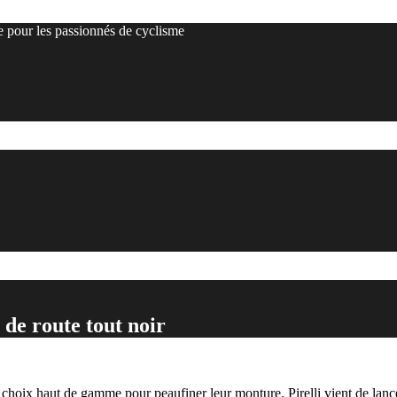
e pour les passionnés de cyclisme
e route tout noir
n choix haut de gamme pour peaufiner leur monture. Pirelli vient de l