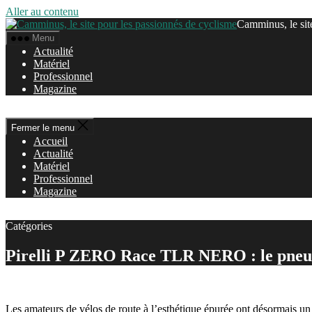
Aller au contenu
Camminus, le sit
Menu
Actualité
Matériel
Professionnel
Magazine
Fermer le menu
Accueil
Actualité
Matériel
Professionnel
Magazine
Catégories
Pirelli P ZERO Race TLR NERO : le pneu d
Les amateurs de vélos de route à l’esthétique épurée ont désormais u