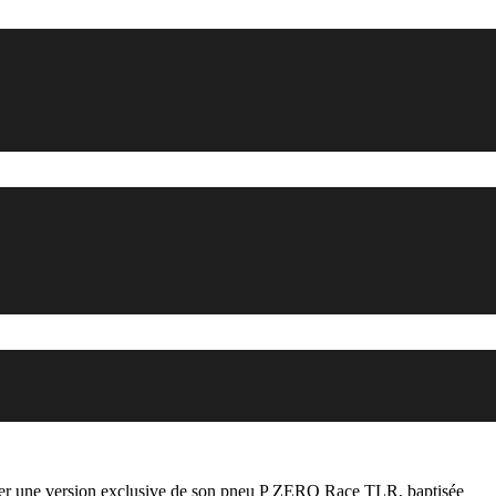
ancer une version exclusive de son pneu P ZERO Race TLR, baptisée