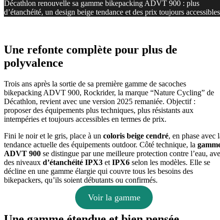
Décathlon renouvelle sa gamme bikepacking ADVT 900 : plus
d’étanchéité, un design beige tendance et des prix toujours accessibles
Une refonte complète pour plus de
polyvalence
Trois ans après la sortie de sa première gamme de sacoches
bikepacking ADVT 900, Rockrider, la marque “Nature Cycling” de
Décathlon, revient avec une version 2025 remaniée. Objectif :
proposer des équipements plus techniques, plus résistants aux
intempéries et toujours accessibles en termes de prix.
Fini le noir et le gris, place à un
coloris beige cendré
, en phase avec l
tendance actuelle des équipements outdoor. Côté technique, la
gamm
ADVT 900
se distingue par une meilleure protection contre l’eau, av
des niveaux
d’étanchéité
IPX3
et
IPX6
selon les modèles. Elle se
décline en une gamme élargie qui couvre tous les besoins des
bikepackers, qu’ils soient débutants ou confirmés.
Voir la gamme
Une gamme étendue et bien pensée