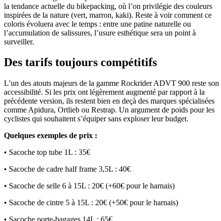
la tendance actuelle du bikepacking, où l’on privilégie des couleurs
inspirées de la nature (vert, marron, kaki). Reste à voir comment ce
coloris évoluera avec le temps : entre une patine naturelle ou
l’accumulation de salissures, l’usure esthétique sera un point à
surveiller.
Des tarifs toujours compétitifs
L’un des atouts majeurs de la gamme Rockrider ADVT 900 reste son
accessibilité. Si les prix ont légèrement augmenté par rapport à la
précédente version, ils restent bien en deçà des marques spécialisées
comme Apidura, Ortlieb ou Restrap. Un argument de poids pour les
cyclistes qui souhaitent s’équiper sans exploser leur budget.
Quelques exemples de prix :
• Sacoche top tube 1L : 35€
• Sacoche de cadre half frame 3,5L : 40€
• Sacoche de selle 6 à 15L : 20€ (+60€ pour le harnais)
• Sacoche de cintre 5 à 15L : 20€ (+50€ pour le harnais)
• Sacoche porte-bagages 14L : 65€