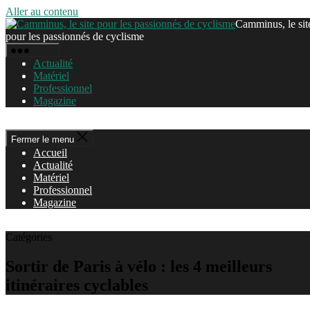
Aller au contenu
Camminus, le sit
pour les passionnés de cyclisme
Menu
Actualité
Matériel
Professionnel
Magazine
Fermer le menu
Accueil
Actualité
Matériel
Professionnel
Magazine
Catégories
Sortir de Paris à vélo : les 4 meilleurs
itinéraires cyclables