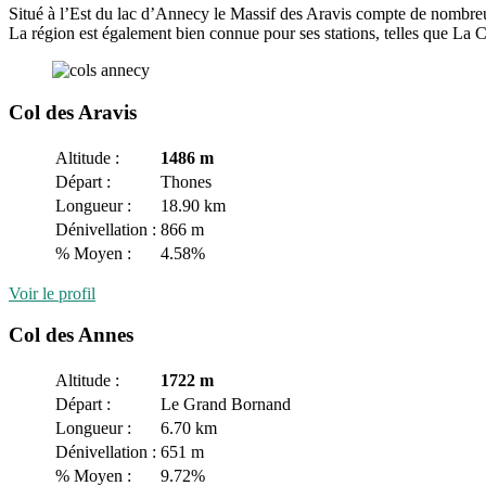
Situé à l’Est du lac d’Annecy le Massif des Aravis compte de nombreu
La région est également bien connue pour ses stations, telles que La 
Col des Aravis
Altitude :
1486 m
Départ :
Thones
Longueur :
18.90 km
Dénivellation :
866 m
% Moyen :
4.58%
Voir le profil
Col des Annes
Altitude :
1722 m
Départ :
Le Grand Bornand
Longueur :
6.70 km
Dénivellation :
651 m
% Moyen :
9.72%