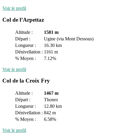
Voir le profil
Col de l’Arpettaz
Altitude :
1581 m
Départ :
Ugine (via Mont Dessous)
Longueur :
16.30 km
Dénivellation :
1161 m
% Moyen :
7.12%
Voir le profil
Col de la Croix Fry
Altitude :
1467 m
Départ :
Thones
Longueur :
12.80 km
Dénivellation :
842 m
% Moyen :
6.58%
Voir le profil