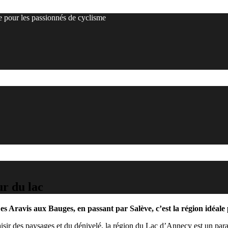
e pour les passionnés de cyclisme
ur du lac
s Aravis aux Bauges, en passant par Salève, c’est la région idéale 
laisir des paysages et du dénivelé, la région du Lac d’Annecy est un pa