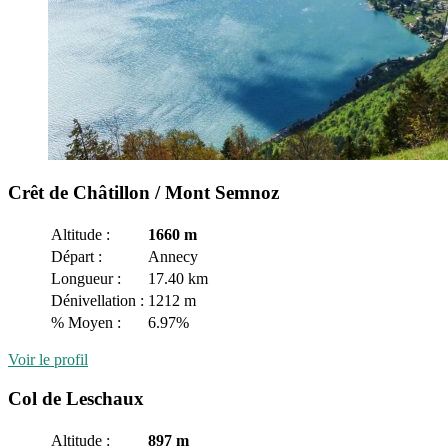
Crêt de Châtillon / Mont Semnoz
Altitude :
1660 m
Départ :
Annecy
Longueur :
17.40 km
Dénivellation :
1212 m
% Moyen :
6.97%
Voir le profil
Col de Leschaux
Altitude :
897 m