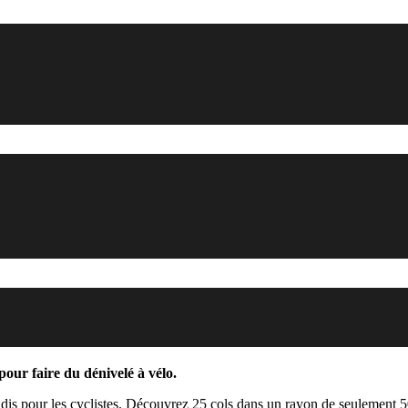
pour faire du dénivelé à vélo.
radis pour les cyclistes. Découvrez 25 cols dans un rayon de seulement 