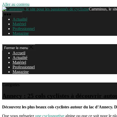
Aller au contenu
Camminus, le sit
Menu
Actualité
Matériel
Professionnel
Magazine
Fermer le menu
Accueil
Actualité
Matériel
Professionnel
Magazine
Catégories
Annecy : 25 cols cyclistes à découvrir auto
Découvrez les plus beaux cols cyclistes autour du lac d’Annecy. De
Que vous prépariez
une cyclosportive
alpine ou que ce soit pour le p