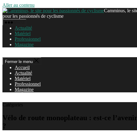
Aller au contenu
Camminus, le sit
pour les passionnés de cyclisme
Menu
Actualité
Matériel
Professionnel
Magazine
Fermer le menu
Accueil
Actualité
Matériel
Professionnel
Magazine
Catégories
Vélo de route monoplateau : est-ce l’aveni
?